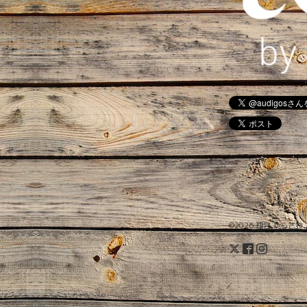
©2026
理容 からさわ
.