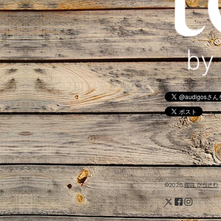
©2026
理容 からさわ
.