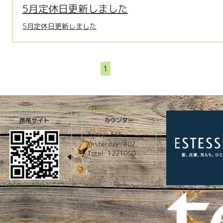
5月定休日更新しました
5月定休日更新しました
1
携帯サイト
カウンター
Today:
345
Yesterday:
407
Total:
1221050