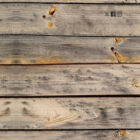
©2026
理容 からさわ
.