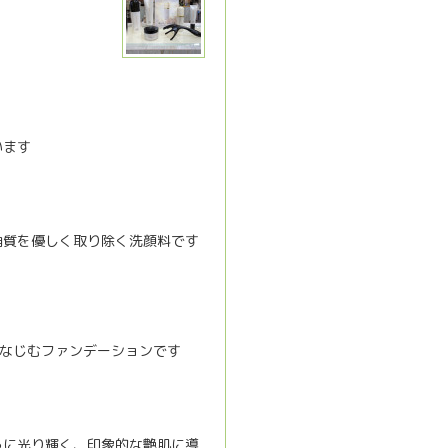
います
🙇‍♂️
角質を優しく取り除く洗顔料です
となじむファンデーションです
😉
うに光り輝く、印象的な艶肌に導