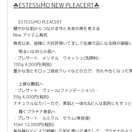
☘ESTESSiMO NEW PLEACERT☘
ESTESSiMO PLEACERT
☘
☘
健やかな肌からつながる今と未来の美を考える
New アイテム発売
❣️
発売以来、皆様に大好評頂いてまして在庫欠品になる時が御座
明るいなめらか肌へ
⭐️
⭐️
・プレサート メリオル ウォッシュ(洗顔料)・
100g 4,000円(税別)
豊かな泡とモロッコ溶岩クレイなどの力で、汚れや古くなった
😉
上質な艶肌へ
⭐️
⭐️
・プレサート ヴェール(ファンデーション)・
30g 4,000円(税別)
ナチュラルなカバー力で、素肌と一体化&どんな肌色にもすっ
輝くプラチナ美肌へ
⭐️
⭐️
・プレサート ルミクル セラム(美容液)
30ml 12,000円(税別)
紫外線などにより乾燥した肌を潤いで満たして、プラチナのよ