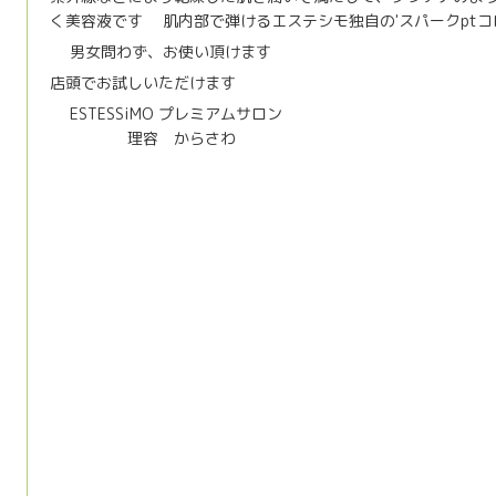
く美容液です
肌内部で弾けるエステシモ独自の'スパークptコ
😉
男女問わず、お使い頂けます
💁‍♂️
💁‍♀️
店頭でお試しいただけます
ESTESSiMO プレミアムサロン
💈
💈
理容 からさわ