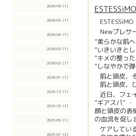
ESTESSiMO
2026-06（1）
ESTESSiMO
2026-05（1）
☘
Newプレサ
👍
2026-04（1）
"柔らかな肌へ
"いきいきとし
2026-03（1）
"キメの整った
2026-02（1）
"しなやかで弾
肌と頭皮、
2026-01（1）
❗️
肌と頭皮、
❗️
2025-12（1）
近日、フェ
❣️
"ギアスパ"
2025-10（1）
顔と頭皮の表
の血流を促し
2025-09（1）
ケアしてい
👐
2025-07（2）