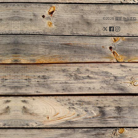
©2026
理容 からさわ
.