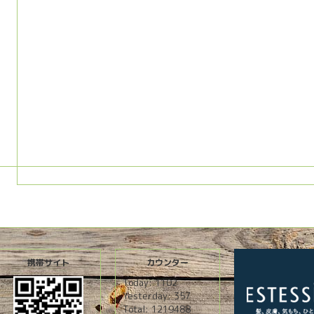
携帯サイト
カウンター
Today:
1102
Yesterday:
357
Total:
1219488