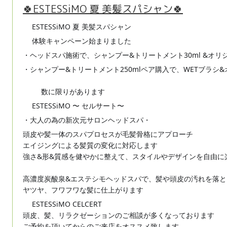
🍀ESTESSiMO 夏 美髪スパシャン🍀
ESTESSiMO 夏 美髪スパシャン
🍀
🍀
体験キャンペーン始まりました
☀️
☀️
・ヘッドスパ施術で、シャンプー&トリートメント30ml &オ
・シャンプー&トリートメント250mlペア購入で、WETブラシ
🎁
数に限りがあります
🎁
😁
😁
🎁
ESTESSiMO 〜 セルサート〜
☘
☘
・大人の為の新次元サロンヘッドスパ・
頭皮や髪一体のスパプロセスが毛髪骨格にアプローチ
‼️
エイジングによる髪質の変化に対応します
強さ&形&質感を健やかに整えて、スタイルやデザインを自由に
👍
高濃度炭酸泉&エステシモヘッドスパで、髪や頭皮の汚れを落
ヤツヤ、フワフワな髪に仕上がります
😊
ESTESSiMO CELCERT
🍀
🍀
頭皮、髪、リラクゼーションのご相談が多くなっております
❗️
ご予約を頂いてからのご来店をオススメ致します