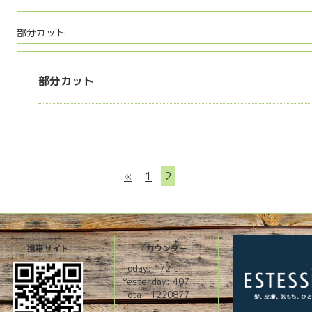
部分カット
部分カット
«
1
2
携帯サイト
カウンター
Today:
172
Yesterday:
407
Total:
1220877