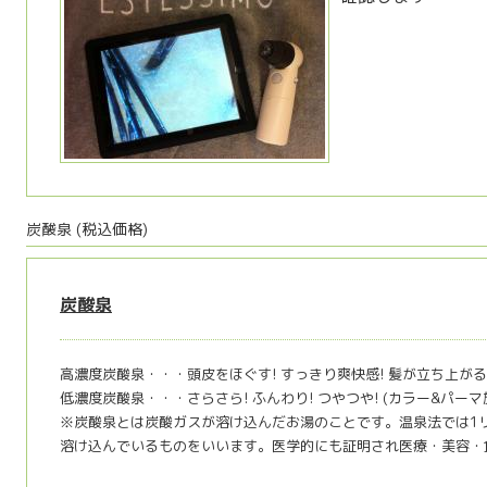
炭酸泉 (税込価格)
炭酸泉
高濃度炭酸泉・・・頭皮をほぐす! すっきり爽快感! 髪が立ち上がる
低濃度炭酸泉・・・さらさら! ふんわり! つやつや! (カラー&パー
※炭酸泉とは炭酸ガスが溶け込んだお湯のことです。温泉法では1リット
溶け込んでいるものをいいます。医学的にも証明され医療・美容・食