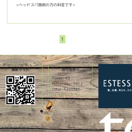
<ヘッドスパ施術の方の料金です>
1
携帯サイト
カウンター
Today:
43
Yesterday:
1912
Total:
1220341