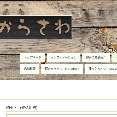
トップページ
インフォメーション
好評の商品紹介
店舗情報
理容からさわ Instagram
理容からさわ faceb
MEN'S (税込価格)