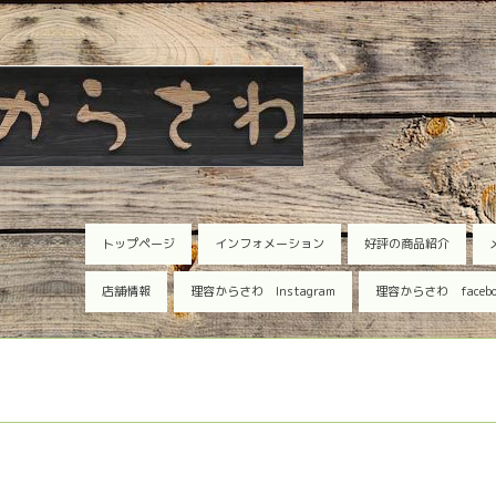
トップページ
インフォメーション
好評の商品紹介
店舗情報
理容からさわ Instagram
理容からさわ faceb