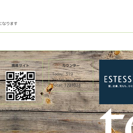
在になります
携帯サイト
カウンター
Today:
319
Yesterday:
407
Total:
1221024