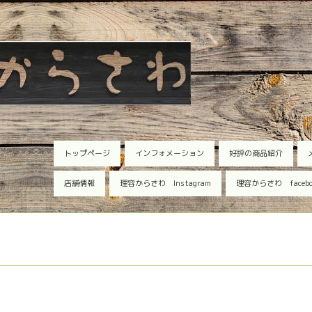
トップページ
インフォメーション
好評の商品紹介
店舗情報
理容からさわ Instagram
理容からさわ faceb