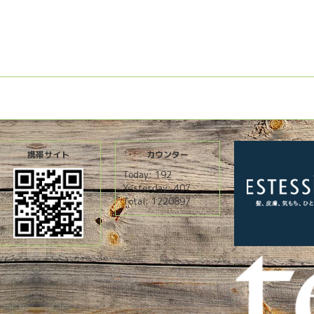
携帯サイト
カウンター
Today:
192
Yesterday:
407
Total:
1220897