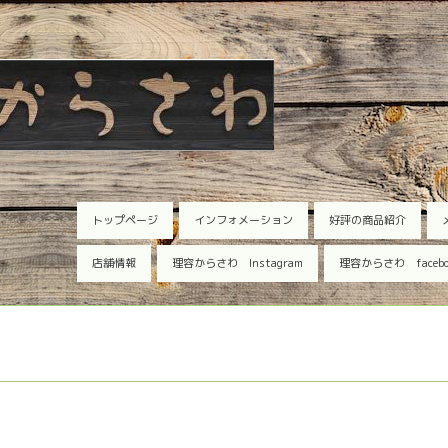
トップページ
インフォメーション
好評の商品紹介
店舗情報
理容からさわ Instagram
理容からさわ faceb