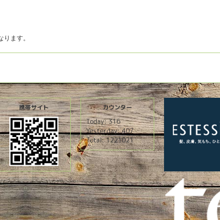
になります。
携帯サイト
カウンター
Today:
316
Yesterday:
407
Total:
1221021