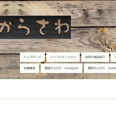
トップページ
インフォメーション
好評の商品紹介
店舗情報
理容からさわ Instagram
理容からさわ faceb