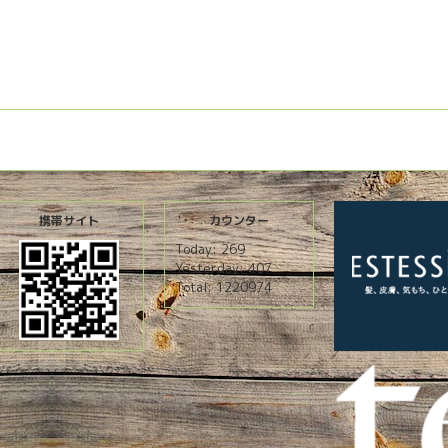
携帯サイト
カウンター
Today:
269
Yesterday:
407
Total:
1220974