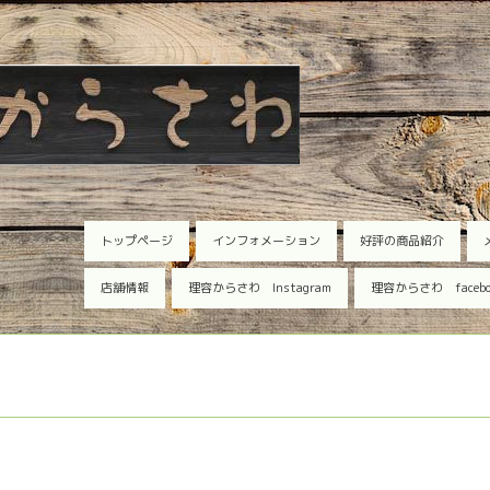
トップページ
インフォメーション
好評の商品紹介
店舗情報
理容からさわ Instagram
理容からさわ faceb