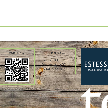
携帯サイト
カウンター
Today:
308
Yesterday:
407
Total:
1221013