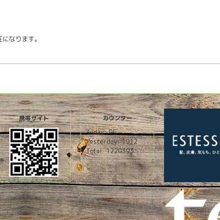
不在になります。
携帯サイト
カウンター
Today:
95
Yesterday:
1912
Total:
1220393