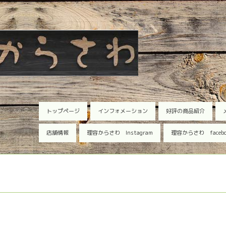
トップページ
インフォメーション
好評の商品紹介
店舗情報
理容からさわ Instagram
理容からさわ faceb